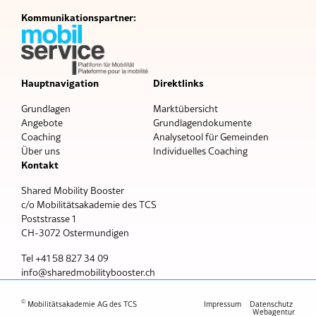
Kommunikationspartner:
Hauptnavigation
Direktlinks
Grundlagen
Marktübersicht
Angebote
Grundlagendokumente
Coaching
Analysetool für Gemeinden
Über uns
Individuelles Coaching
Kontakt
Shared Mobility Booster
c/o Mobilitätsakademie des TCS
Poststrasse 1
CH-3072 Ostermundigen
Tel +41 58 827 34 09
nf
sh
r
dm
b
l
tyb
st
r
ch
©
Mobilitätsakademie AG des TCS
Impressum
Datenschutz
Webagentur