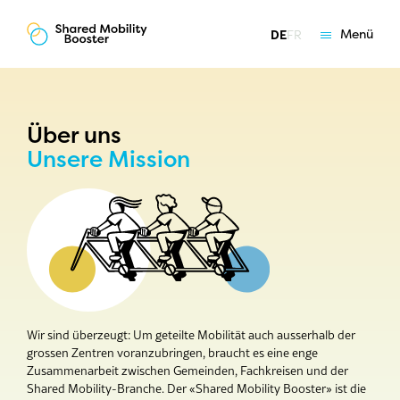
Menü
DE
FR
Grundlagen
Angebote
Coaching
Über uns
Unsere Mission
Über uns
Team & Mission
Referenzen
Partnerkanton werden
Wir sind überzeugt: Um geteilte Mobilität auch ausserhalb der
grossen Zentren voranzubringen, braucht es eine enge
Zusammenarbeit zwischen Gemeinden, Fachkreisen und der
Shared Mobility-Branche. Der «Shared Mobility Booster» ist die