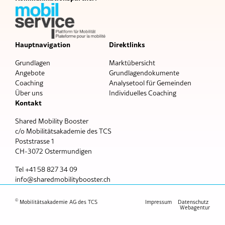
Hauptnavigation
Direktlinks
Grundlagen
Marktübersicht
Angebote
Grundlagendokumente
Coaching
Analysetool für Gemeinden
Über uns
Individuelles Coaching
Kontakt
Shared Mobility Booster
c/o Mobilitätsakademie des TCS
Poststrasse 1
CH-3072 Ostermundigen
Tel +41 58 827 34 09
nf
sh
r
dm
b
l
tyb
st
r
ch
©
Mobilitätsakademie AG des TCS
Impressum
Datenschutz
Webagentur