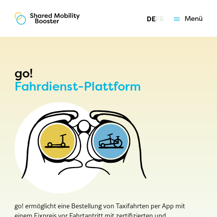
Menü
DE
FR
Grundlagen
Angebote
Coaching
go!
Fahrdienst-Plattform
Über uns
go! ermöglicht eine Bestellung von Taxifahrten per App mit
einem Fixpreis vor Fahrtantritt mit zertifizierten und