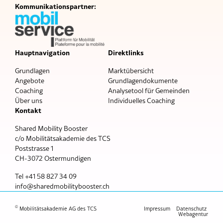
Kommunikationspartner:
Hauptnavigation
Direktlinks
Grundlagen
Marktübersicht
Angebote
Grundlagendokumente
Coaching
Analysetool für Gemeinden
Über uns
Individuelles Coaching
Kontakt
Shared Mobility Booster
c/o Mobilitätsakademie des TCS
Poststrasse 1
CH-3072 Ostermundigen
Tel +41 58 827 34 09
nf
sh
r
dm
b
l
tyb
st
r
ch
©
Mobilitätsakademie AG des TCS
Impressum
Datenschutz
Webagentur