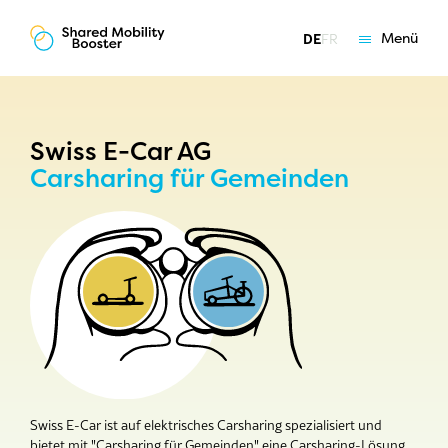
Menü
DE
FR
Grundlagen
Angebote
Coaching
Swiss E-Car AG
Carsharing für Gemeinden
Über uns
Swiss E-Car ist auf elektrisches Carsharing spezialisiert und
bietet mit "Carsharing für Gemeinden" eine Carsharing-Lösung