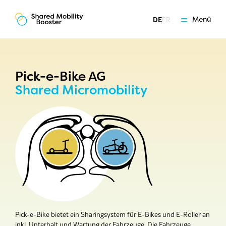
Menü
DE
FR
Grundlagen
Angebote
Coaching
Pick-e-Bike AG
Shared Micromobility
Über uns
Pick-e-Bike bietet ein Sharingsystem für E-Bikes und E-Roller an
inkl. Unterhalt und Wartung der Fahrzeuge. Die Fahrzeuge