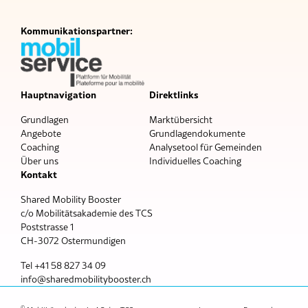
Kommunikationspartner:
Hauptnavigation
Direktlinks
Grundlagen
Marktübersicht
Angebote
Grundlagendokumente
Coaching
Analysetool für Gemeinden
Über uns
Individuelles Coaching
Kontakt
Shared Mobility Booster
c/o Mobilitätsakademie des TCS
Poststrasse 1
CH-3072 Ostermundigen
Tel +41 58 827 34 09
nf
sh
r
dm
b
l
tyb
st
r
ch
©