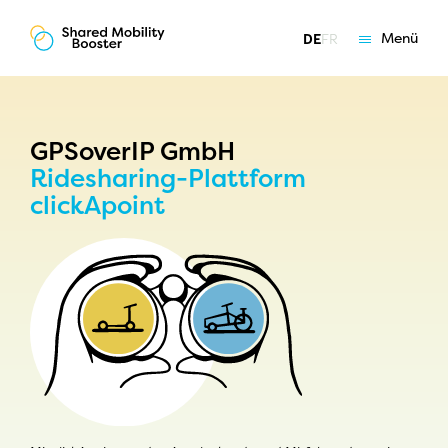
Menü
DE
FR
Grundlagen
Angebote
Coaching
GPSoverIP GmbH
Ridesharing-Plattform
Über uns
clickApoint