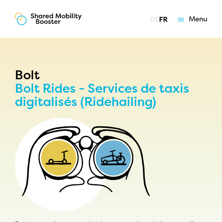
Menu
DE
FR
Les essentiels
Offres
Coaching
Bolt
Bolt Rides - Services de taxis
Qui nous sommes
digitalisés (Ridehailing)