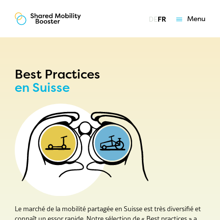
Menu
DE
FR
Les essentiels
Vue d'ensemble du marché
Best Practices
en Suisse
Best Practices
Carte de la mobilité partagée
Programmes de soutien
Offres
Coaching
Qui nous sommes
Le marché de la mobilité partagée en Suisse est très diversifié et
connaît un essor rapide. Notre sélection de « Best practices » a