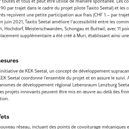
ur toutes et tous et peut être utilisé de manière spontanée. Les c
0 par trajet dans le cadre du projet pilote Taxito Seetal) et les 
és reçoivent une petite participation aux frais (CHF 1.– par traje
 en juin 2021, Taxito Seetal améliore l’accessibilité entre les com
h, Hochdorf, Meisterschwanden, Schongau et Buttwil, avec 11 poin
cement supplémentaire a été créé à Muri, établissant ainsi une 
esures
e initiative de KEK Seetal, un concept de développement supraca
 Seetal coordonne l’ensemble du projet et en assure le suivi. 
rganismes de développement régional Lebensraum Lenzburg Seeta
es projets innovants peuvent être mis en œuvre au-delà des fron
tion.
fets
 nouveau réseau, incluant des points de covoiturage mécaniques e