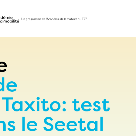
Un programme de l'Académie de la mobilité du TCS
e
de
Taxito: test
s le Seetal