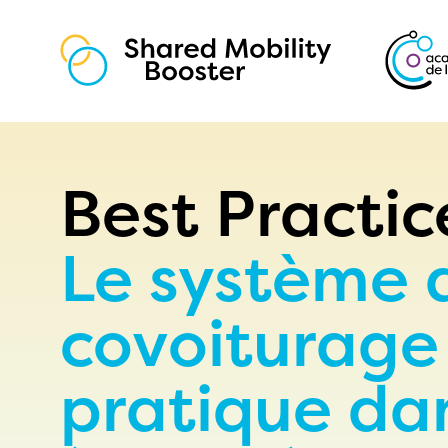
Les essentiels
Offres
Best Practic
Coaching
Qui nous sommes
Le système 
covoiturage 
pratique dan