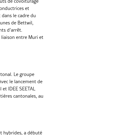
oûts de covoiturage
conductrices et
t dans le cadre du
munes de Bettwil,
ts d’arrêt.
liaison entre Muri et
ntonal. Le groupe
Avec le lancement de
l et IDEE SEETAL
tières cantonales, au
t hybrides, a débuté