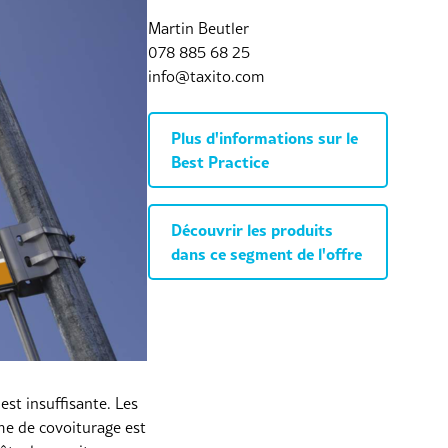
Martin Beutler
078 885 68 25
info@taxito.com
Plus d'informations sur le
Best Practice
Découvrir les produits
dans ce segment de l'offre
est insuffisante. Les
ème de covoiturage est