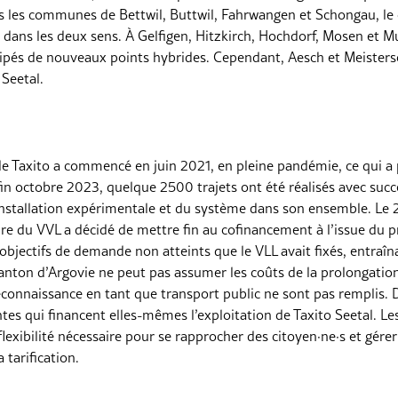
ns les communes de Bettwil, Buttwil, Fahrwangen et Schongau, le 
 dans les deux sens. À Gelfigen, Hitzkirch, Hochdorf, Mosen et M
uipés de nouveaux points hybrides. Cependant, Aesch et Meister
 Seetal.
 de Taxito a commencé en juin 2021, en pleine pandémie, ce qui a 
fin octobre 2023, quelque 2500 trajets ont été réalisés avec succè
l’installation expérimentale et du système dans son ensemble. Le 
 du VVL a décidé de mettre fin au cofinancement à l’issue du pr
 objectifs de demande non atteints que le VLL avait fixés, entraîn
anton d’Argovie ne peut pas assumer les coûts de la prolongation
reconnaissance en tant que transport public ne sont pas remplis. 
es qui financent elles-mêmes l’exploitation de Taxito Seetal. 
 flexibilité nécessaire pour se rapprocher des citoyen·ne·s et gére
 tarification.