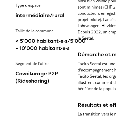
ainsi bien visible po
Type d’espace
sont minimes (CHF 2.9
conducteurs enregistr
intermédiaire/rural
projet pilote). Lancé
Fahrwangen, Hitzkirc
Taille de la commune
Depuis 2022, un empla
le Seetal.
< 5’000 habitant·e·s/5’000
- 10’000 habitant·e·s
Démarche et m
Segment de l’offre
Taxito Seetal est un
d’accompagnement KEK
Covoiturage P2P
Taxito Seetal, les o
(Ridesharing)
illustrent comment d
bénéfice de la popula
Résultats et ef
La transition vers le