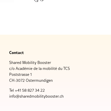
Contact
Shared Mobility Booster
c/o Académie de la mobilité du TCS
Poststrasse 1
CH-3072 Ostermundigen
Tel +41 58 827 34 22
nf
sh
r
dm
b
l
tyb
st
r
ch