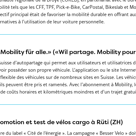
ilité tels que les CFF, TPF, Pick-e-Bike, CarPostal, Bikeslab et Mob
ectif principal était de favoriser la mobilité durable en offrant a
natives à l’utilisation de leur voiture personnelle.
 Mobility für alle.» («Wil partage. Mobility pour
suisse d’autopartage qui permet aux utilisateurs et utilisatrices d
voir posséder son propre véhicule. L’application ou le site Intern
 flexible des véhicules sur de nombreux sites en Suisse. Les véhi
ls peuvent être pris et ramenés. Avec l’abonnement à Mobility, les
t de coûts horaires et kilométriques moindres et d’un trajet gratui
otion et test de vélos cargo à Rüti (ZH)
 du label « Cité de l'énergie ». La campagne « Besser Velo » doit