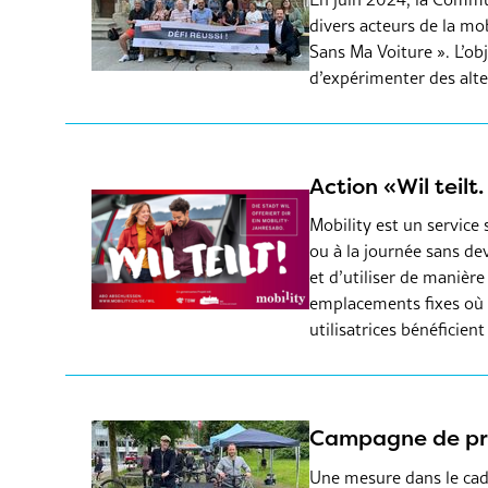
divers acteurs de la mob
Sans Ma Voiture ». L’obj
d’expérimenter des alter
Action «Wil teilt.
Mobility est un service 
ou à la journée sans de
et d’utiliser de manière
emplacements fixes où i
utilisatrices bénéficien
Campagne de prom
Une mesure dans le cadre