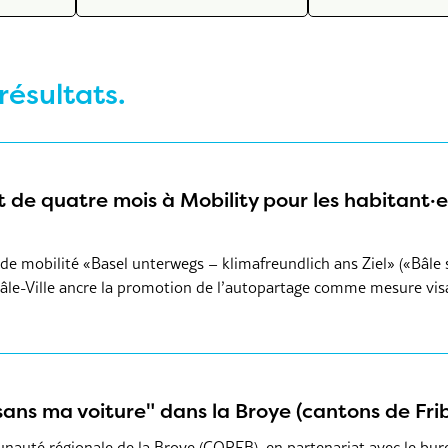
résultats.
de quatre mois à Mobility pour les habitant·e
 de mobilité «Basel unterwegs – klimafreundlich ans Ziel» («Bâle 
âle-Ville ancre la promotion de l’autopartage comme mesure visa
sans ma voiture" dans la Broye (cantons de Fri
nauté régionale de la Broye (COREB), en partenariat avec le b