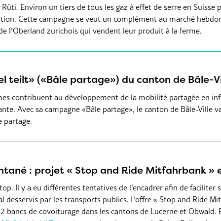
 Rüti. Environ un tiers de tous les gaz à effet de serre en Suisse
ntation. Cette campagne se veut un complément au marché hebd
de l’Oberland zurichois qui vendent leur produit à la ferme.
teilt» («Bâle partage») du canton de Bâle-Vi
unes contribuent au développement de la mobilité partagée en in
tante. Avec sa campagne «Bâle partage», le canton de Bâle-Ville va
e partage.
tané : projet « Stop and Ride Mitfahrbank » e
op. Il y a eu différentes tentatives de l’encadrer afin de facilit
al desservis par les transports publics. L’offre « Stop and Ride Mit
 bancs de covoiturage dans les cantons de Lucerne et Obwald. Ell