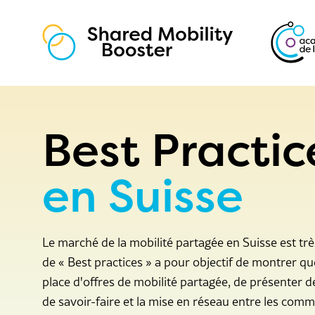
Les essentiels
Vue d'ensemble du marché
Best Practic
Best Practices
en Suisse
Carte de la mobilité partagé
Programmes de soutien
Le marché de la mobilité partagée en Suisse est très
Offres
de « Best practices » a pour objectif de montrer qu
Coaching
place d'offres de mobilité partagée, de présenter 
de savoir-faire et la mise en réseau entre les com
Qui nous sommes